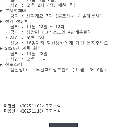
-
날짜
: 11
월
9
일
(
일
)
-
시간
:
오후
2
시
(
점심애찬 후
)
▶
부서별예배
-
공과
:
신약개요
7
과
(
골로새서
/
빌레몬서
)
▶
성경 성장반
-
날짜
: 11
월
23
일
~ 13
과
-
공과
:
성장편
(
그리스도인
4
단계훈련
)
-
시간
:
오후
2
시
-
신청
: 16
일까지 임현성
br
에게 개인 문자주세요
.
▶
2026
년 계획 회의
-
날짜
: 11
월
23
일
-
시간
:
오후
12
시
▶
성도소식
-
임현성
br :
부천교회성도집회
(11
월
15~16
일
)
이전글
<2025.11.02> 교회소식
다음글
<2025.11.16> 교회소식