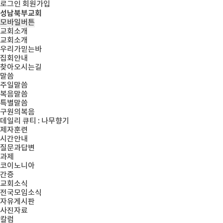
로그인
회원가입
성남북부교회
모바일버튼
교회소개
교회소개
우리가믿는바
집회안내
찾아오시는길
말씀
주일말씀
복음말씀
특별말씀
구원의복음
데일리 큐티 : 나무향기
제자훈련
시간안내
질문과답변
과제
코이노니아
간증
교회소식
전국모임소식
자유게시판
사진자료
칼럼