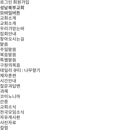
로그인
회원가입
성남북부교회
모바일버튼
교회소개
교회소개
우리가믿는바
집회안내
찾아오시는길
말씀
주일말씀
복음말씀
특별말씀
구원의복음
데일리 큐티 : 나무향기
제자훈련
시간안내
질문과답변
과제
코이노니아
간증
교회소식
전국모임소식
자유게시판
사진자료
칼럼